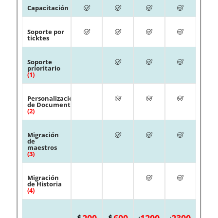
Capacitación
Soporte por
ticktes
Soporte
prioritario
(1)
Personalización
de Documentos
(2)
Migración
de
maestros
(3)
Migración
de Historia
(4)
200
600
1200
2300